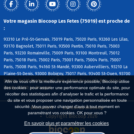
Votre magasin Biocoop Les Fetes (75019) est proche de
:
93310 Le Pré-St-Gervais, 75019 Paris, 75020 Paris, 93260 Les Lilas,
93170 Bagnolet, 75011 Paris, 93500 Pantin, 75010 Paris, 75003
Paris, 93230 Romainville, 75009 Paris, 93100 Montreuil, 75012
Paris, 75018 Paris, 75002 Paris, 75001 Paris, 75004 Paris, 75007
Paris, 75008 Paris, 94160 St-Mandé, 93300 Aubervilliers, 93210 La
Plaine-St-Denis, 93000 Bobigny, 75017 Paris, 93400 St-Ouen, 93700
Drancy, 94120 Fontenay s/s Bois, 93110 Rosny s/s Bois, 93140
Afin de vous offrir la meilleure expérience possible, Biocoop utilise
Bondy, 93350 Le Bourget
des cookies : pour assurer une performance optimale du site, pour
récolter des statistiques afin d'analyser le trafic et la performance
du site et vous proposer une navigation personnalisée en toute
sécurité. Vous pouvez changer d'avis à tout moment en
Biocoop.fr
Le réseau Biocoop
paramétrant vos cookies. OK pour vous ?
Copyright Biocoop 2026
En savoir plus et paramétrer les cookies