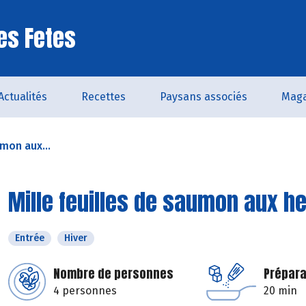
es Fetes
Actualités
Recettes
Paysans associés
Maga
umon aux...
Mille feuilles de saumon aux h
Entrée
Hiver
Nombre de personnes
Prépara
4 personnes
20 min