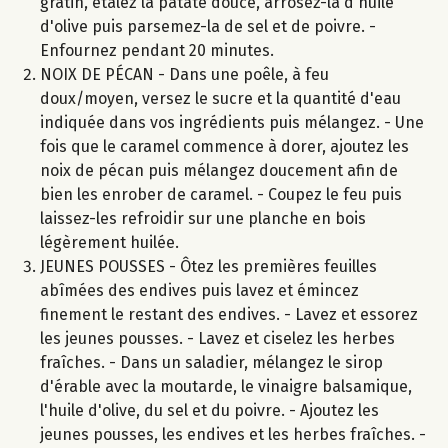
gratin, étalez la patate douce, arrosez-la d'huile
d'olive puis parsemez-la de sel et de poivre. -
Enfournez pendant 20 minutes.
NOIX DE PÉCAN - Dans une poêle, à feu
doux/moyen, versez le sucre et la quantité d'eau
indiquée dans vos ingrédients puis mélangez. - Une
fois que le caramel commence à dorer, ajoutez les
noix de pécan puis mélangez doucement afin de
bien les enrober de caramel. - Coupez le feu puis
laissez-les refroidir sur une planche en bois
légèrement huilée.
JEUNES POUSSES - Ôtez les premières feuilles
abîmées des endives puis lavez et émincez
finement le restant des endives. - Lavez et essorez
les jeunes pousses. - Lavez et ciselez les herbes
fraîches. - Dans un saladier, mélangez le sirop
d'érable avec la moutarde, le vinaigre balsamique,
l'huile d'olive, du sel et du poivre. - Ajoutez les
jeunes pousses, les endives et les herbes fraîches. -