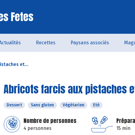
es Fetes
Actualités
Recettes
Paysans associés
Maga
istaches et...
Abricots farcis aux pistaches 
Dessert
Sans gluten
Végétarien
Eté
Nombre de personnes
Prépara
4 personnes
15 min