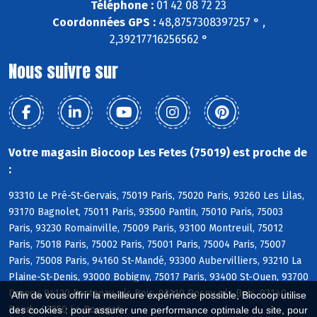
Téléphone :
01 42 08 72 23
Coordonnées GPS :
48,8757308397257 ° ,
2,39217716256562 °
Nous suivre sur
Votre magasin Biocoop Les Fetes (75019) est proche de
:
93310 Le Pré-St-Gervais, 75019 Paris, 75020 Paris, 93260 Les Lilas,
93170 Bagnolet, 75011 Paris, 93500 Pantin, 75010 Paris, 75003
Paris, 93230 Romainville, 75009 Paris, 93100 Montreuil, 75012
Paris, 75018 Paris, 75002 Paris, 75001 Paris, 75004 Paris, 75007
Paris, 75008 Paris, 94160 St-Mandé, 93300 Aubervilliers, 93210 La
Plaine-St-Denis, 93000 Bobigny, 75017 Paris, 93400 St-Ouen, 93700
Drancy, 94120 Fontenay s/s Bois, 93110 Rosny s/s Bois, 93140
Afin de vous offrir la meilleure expérience possible, Biocoop utilise
Bondy, 93350 Le Bourget
des cookies : pour assurer une performance optimale du site, pour