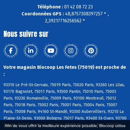
Téléphone :
01 42 08 72 23
Coordonnées GPS :
48,8757308397257 ° ,
2,39217716256562 °
Nous suivre sur
Votre magasin Biocoop Les Fetes (75019) est proche de
:
93310 Le Pré-St-Gervais, 75019 Paris, 75020 Paris, 93260 Les Lilas,
93170 Bagnolet, 75011 Paris, 93500 Pantin, 75010 Paris, 75003
Paris, 93230 Romainville, 75009 Paris, 93100 Montreuil, 75012
Paris, 75018 Paris, 75002 Paris, 75001 Paris, 75004 Paris, 75007
Paris, 75008 Paris, 94160 St-Mandé, 93300 Aubervilliers, 93210 La
Plaine-St-Denis, 93000 Bobigny, 75017 Paris, 93400 St-Ouen, 93700
Drancy, 94120 Fontenay s/s Bois, 93110 Rosny s/s Bois, 93140
Afin de vous offrir la meilleure expérience possible, Biocoop utilise