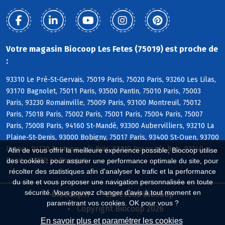
Votre magasin Biocoop Les Fetes (75019) est proche de
:
93310 Le Pré-St-Gervais, 75019 Paris, 75020 Paris, 93260 Les Lilas,
93170 Bagnolet, 75011 Paris, 93500 Pantin, 75010 Paris, 75003
Paris, 93230 Romainville, 75009 Paris, 93100 Montreuil, 75012
Paris, 75018 Paris, 75002 Paris, 75001 Paris, 75004 Paris, 75007
Paris, 75008 Paris, 94160 St-Mandé, 93300 Aubervilliers, 93210 La
Plaine-St-Denis, 93000 Bobigny, 75017 Paris, 93400 St-Ouen, 93700
Drancy, 94120 Fontenay s/s Bois, 93110 Rosny s/s Bois, 93140
Afin de vous offrir la meilleure expérience possible, Biocoop utilise
Bondy, 93350 Le Bourget
des cookies : pour assurer une performance optimale du site, pour
récolter des statistiques afin d'analyser le trafic et la performance
du site et vous proposer une navigation personnalisée en toute
sécurité. Vous pouvez changer d'avis à tout moment en
Biocoop.fr
Le réseau Biocoop
paramétrant vos cookies. OK pour vous ?
Copyright Biocoop 2026
En savoir plus et paramétrer les cookies