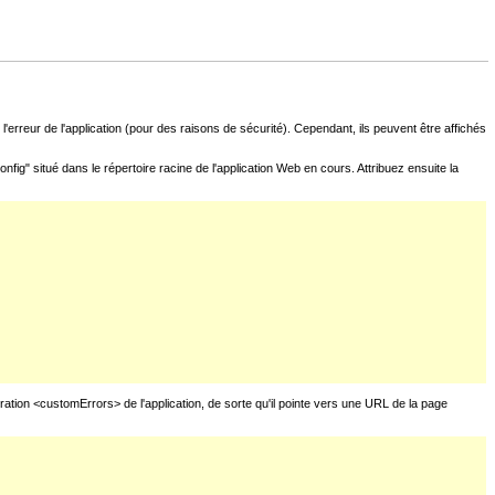
l'erreur de l'application (pour des raisons de sécurité). Cependant, ils peuvent être affichés
fig" situé dans le répertoire racine de l'application Web en cours. Attribuez ensuite la
uration <customErrors> de l'application, de sorte qu'il pointe vers une URL de la page