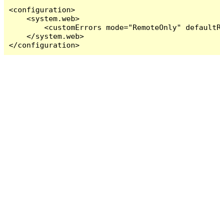
<configuration>

    <system.web>

        <customErrors mode="RemoteOnly" defaultR
    </system.web>

</configuration>