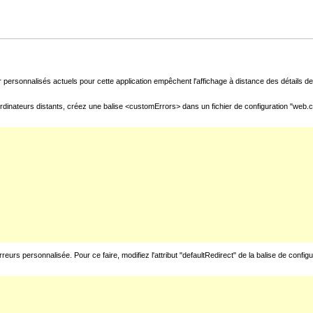
 personnalisés actuels pour cette application empêchent l'affichage à distance des détails de 
rdinateurs distants, créez une balise <customErrors> dans un fichier de configuration "web.con
urs personnalisée. Pour ce faire, modifiez l'attribut "defaultRedirect" de la balise de config