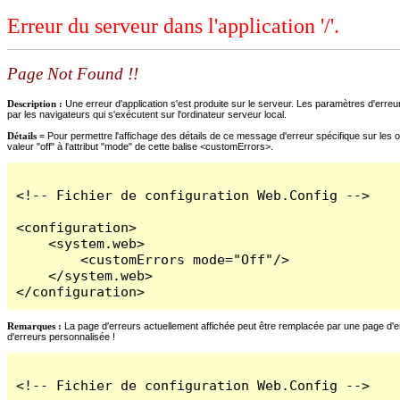
Erreur du serveur dans l'application '/'.
Page Not Found !!
Description :
Une erreur d'application s'est produite sur le serveur. Les paramètres d'erreur
par les navigateurs qui s'exécutent sur l'ordinateur serveur local.
Détails =
Pour permettre l'affichage des détails de ce message d'erreur spécifique sur les o
valeur "off" à l'attribut "mode" de cette balise <customErrors>.
<!-- Fichier de configuration Web.Config -->

<configuration>

    <system.web>

        <customErrors mode="Off"/>

    </system.web>

</configuration>
Remarques :
La page d'erreurs actuellement affichée peut être remplacée par une page d'erre
d'erreurs personnalisée !
<!-- Fichier de configuration Web.Config -->
