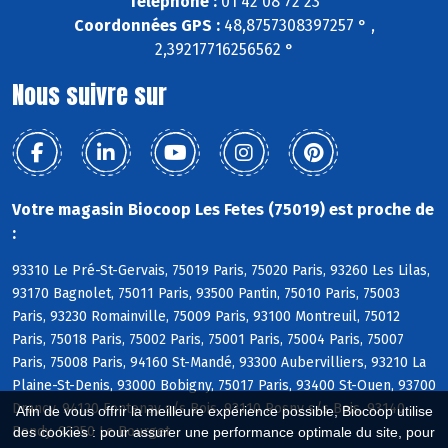
Téléphone :
01 42 08 72 23
Coordonnées GPS :
48,8757308397257 ° ,
2,39217716256562 °
Nous suivre sur
Votre magasin Biocoop Les Fetes (75019) est proche de
:
93310 Le Pré-St-Gervais, 75019 Paris, 75020 Paris, 93260 Les Lilas,
93170 Bagnolet, 75011 Paris, 93500 Pantin, 75010 Paris, 75003
Paris, 93230 Romainville, 75009 Paris, 93100 Montreuil, 75012
Paris, 75018 Paris, 75002 Paris, 75001 Paris, 75004 Paris, 75007
Paris, 75008 Paris, 94160 St-Mandé, 93300 Aubervilliers, 93210 La
Plaine-St-Denis, 93000 Bobigny, 75017 Paris, 93400 St-Ouen, 93700
Drancy, 94120 Fontenay s/s Bois, 93110 Rosny s/s Bois, 93140
Afin de vous offrir la meilleure expérience possible, Biocoop utilise
Bondy, 93350 Le Bourget
des cookies : pour assurer une performance optimale du site, pour