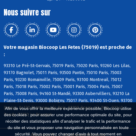
Nous suivre sur
Votre magasin Biocoop Les Fetes (75019) est proche de
:
93310 Le Pré-St-Gervais, 75019 Paris, 75020 Paris, 93260 Les Lilas,
93170 Bagnolet, 75011 Paris, 93500 Pantin, 75010 Paris, 75003
Paris, 93230 Romainville, 75009 Paris, 93100 Montreuil, 75012
Paris, 75018 Paris, 75002 Paris, 75001 Paris, 75004 Paris, 75007
Paris, 75008 Paris, 94160 St-Mandé, 93300 Aubervilliers, 93210 La
Plaine-St-Denis, 93000 Bobigny, 75017 Paris, 93400 St-Ouen, 93700
Drancy, 94120 Fontenay s/s Bois, 93110 Rosny s/s Bois, 93140
Afin de vous offrir la meilleure expérience possible, Biocoop utilise
Bondy, 93350 Le Bourget
des cookies : pour assurer une performance optimale du site, pour
récolter des statistiques afin d'analyser le trafic et la performance
du site et vous proposer une navigation personnalisée en toute
sécurité. Vous pouvez changer d'avis à tout moment en
Biocoop.fr
Le réseau Biocoop