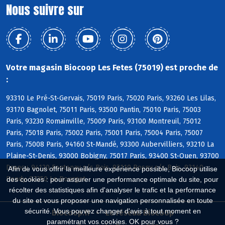
Nous suivre sur
Votre magasin Biocoop Les Fetes (75019) est proche de
:
93310 Le Pré-St-Gervais, 75019 Paris, 75020 Paris, 93260 Les Lilas,
93170 Bagnolet, 75011 Paris, 93500 Pantin, 75010 Paris, 75003
Paris, 93230 Romainville, 75009 Paris, 93100 Montreuil, 75012
Paris, 75018 Paris, 75002 Paris, 75001 Paris, 75004 Paris, 75007
Paris, 75008 Paris, 94160 St-Mandé, 93300 Aubervilliers, 93210 La
Plaine-St-Denis, 93000 Bobigny, 75017 Paris, 93400 St-Ouen, 93700
Drancy, 94120 Fontenay s/s Bois, 93110 Rosny s/s Bois, 93140
Afin de vous offrir la meilleure expérience possible, Biocoop utilise
Bondy, 93350 Le Bourget
des cookies : pour assurer une performance optimale du site, pour
récolter des statistiques afin d'analyser le trafic et la performance
du site et vous proposer une navigation personnalisée en toute
sécurité. Vous pouvez changer d'avis à tout moment en
Biocoop.fr
Le réseau Biocoop
paramétrant vos cookies. OK pour vous ?