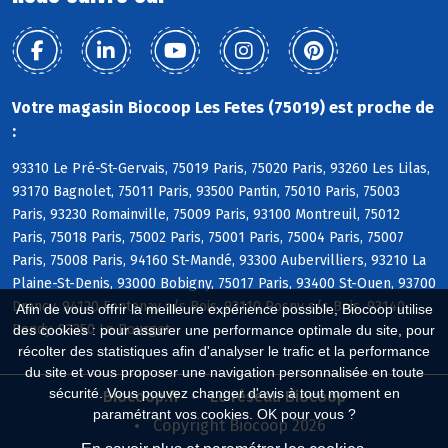
Votre magasin Biocoop Les Fetes (75019) est proche de
:
93310 Le Pré-St-Gervais, 75019 Paris, 75020 Paris, 93260 Les Lilas,
93170 Bagnolet, 75011 Paris, 93500 Pantin, 75010 Paris, 75003
Paris, 93230 Romainville, 75009 Paris, 93100 Montreuil, 75012
Paris, 75018 Paris, 75002 Paris, 75001 Paris, 75004 Paris, 75007
Paris, 75008 Paris, 94160 St-Mandé, 93300 Aubervilliers, 93210 La
Plaine-St-Denis, 93000 Bobigny, 75017 Paris, 93400 St-Ouen, 93700
Drancy, 94120 Fontenay s/s Bois, 93110 Rosny s/s Bois, 93140
Afin de vous offrir la meilleure expérience possible, Biocoop utilise
Bondy, 93350 Le Bourget
des cookies : pour assurer une performance optimale du site, pour
récolter des statistiques afin d'analyser le trafic et la performance
du site et vous proposer une navigation personnalisée en toute
sécurité. Vous pouvez changer d'avis à tout moment en
Biocoop.fr
Le réseau Biocoop
paramétrant vos cookies. OK pour vous ?
Copyright Biocoop 2026