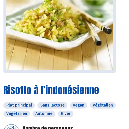
Risotto à l’indonésienne
Plat principal
Sans lactose
Vegan
Végétalien
Végétarien
Automne
Hiver
Nombre de personnes