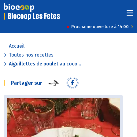
Biocoop Les Fetes
Prochaine ouverture à 14:00
Accueil
Toutes nos recettes
Aiguillettes de poulet au coco...
Partager sur