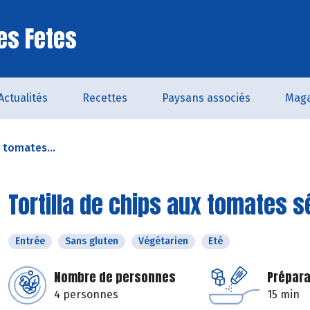
es Fetes
Actualités
Recettes
Paysans associés
Maga
x tomates...
Tortilla de chips aux tomates 
Entrée
Sans gluten
Végétarien
Eté
Nombre de personnes
Prépara
4 personnes
15 min