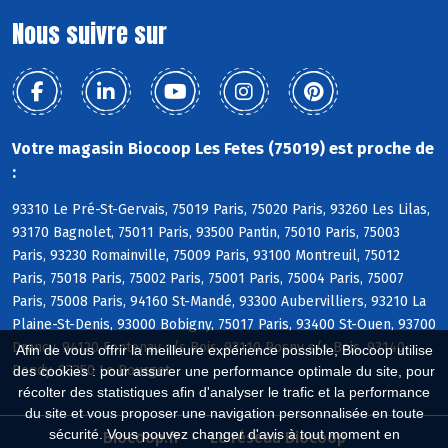
Nous suivre sur
Votre magasin Biocoop Les Fetes (75019) est proche de
:
93310 Le Pré-St-Gervais, 75019 Paris, 75020 Paris, 93260 Les Lilas,
93170 Bagnolet, 75011 Paris, 93500 Pantin, 75010 Paris, 75003
Paris, 93230 Romainville, 75009 Paris, 93100 Montreuil, 75012
Paris, 75018 Paris, 75002 Paris, 75001 Paris, 75004 Paris, 75007
Paris, 75008 Paris, 94160 St-Mandé, 93300 Aubervilliers, 93210 La
Plaine-St-Denis, 93000 Bobigny, 75017 Paris, 93400 St-Ouen, 93700
Drancy, 94120 Fontenay s/s Bois, 93110 Rosny s/s Bois, 93140
Afin de vous offrir la meilleure expérience possible, Biocoop utilise
Bondy, 93350 Le Bourget
des cookies : pour assurer une performance optimale du site, pour
récolter des statistiques afin d'analyser le trafic et la performance
du site et vous proposer une navigation personnalisée en toute
sécurité. Vous pouvez changer d'avis à tout moment en
Biocoop.fr
Le réseau Biocoop