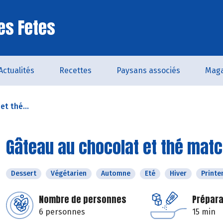
es Fetes
Actualités
Recettes
Paysans associés
Maga
t thé...
Gâteau au chocolat et thé mat
Dessert
Végétarien
Automne
Eté
Hiver
Print
Nombre de personnes
Prépara
6 personnes
15 min