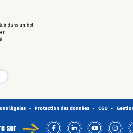
ilué dans un bol.
er.
é.
ons légales
Protection des données
CGU
Gestio
re sur