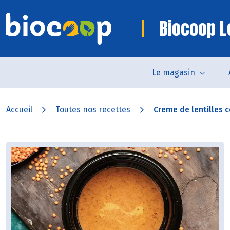
Biocoop L
Le magasin
Accueil
Toutes nos recettes
Creme de lentilles co