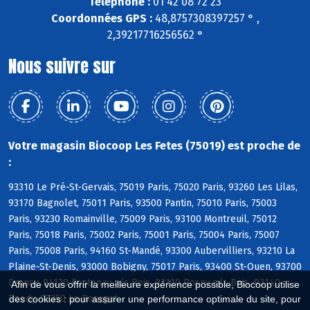
Téléphone :
01 42 08 72 23
Coordonnées GPS :
48,8757308397257 ° ,
2,39217716256562 °
Nous suivre sur
Votre magasin Biocoop Les Fetes (75019) est proche de
:
93310 Le Pré-St-Gervais, 75019 Paris, 75020 Paris, 93260 Les Lilas,
93170 Bagnolet, 75011 Paris, 93500 Pantin, 75010 Paris, 75003
Paris, 93230 Romainville, 75009 Paris, 93100 Montreuil, 75012
Paris, 75018 Paris, 75002 Paris, 75001 Paris, 75004 Paris, 75007
Paris, 75008 Paris, 94160 St-Mandé, 93300 Aubervilliers, 93210 La
Plaine-St-Denis, 93000 Bobigny, 75017 Paris, 93400 St-Ouen, 93700
Drancy, 94120 Fontenay s/s Bois, 93110 Rosny s/s Bois, 93140
Afin de vous offrir la meilleure expérience possible, Biocoop utilise
Bondy, 93350 Le Bourget
des cookies : pour assurer une performance optimale du site, pour