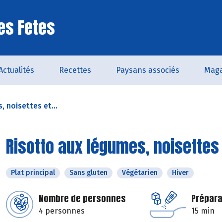
es Fetes
Actualités
Recettes
Paysans associés
Maga
 noisettes et...
Risotto aux légumes, noisettes e
Plat principal
Sans gluten
Végétarien
Hiver
Nombre de personnes
Prépara
4 personnes
15 min