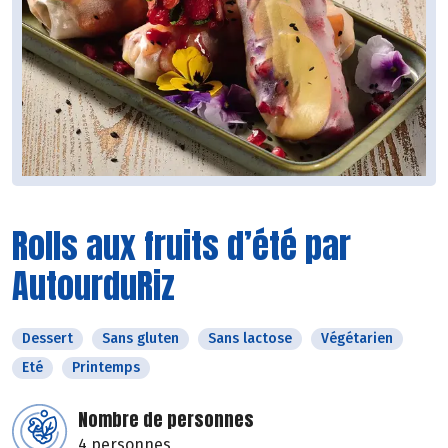
Rolls aux fruits d’été par
AutourduRiz
Dessert
Sans gluten
Sans lactose
Végétarien
Eté
Printemps
Nombre de personnes
4 personnes