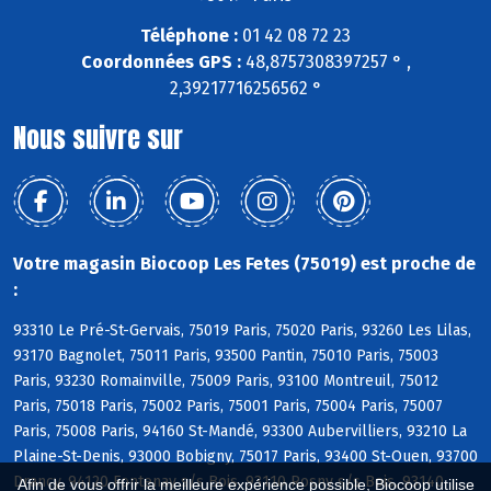
Téléphone :
01 42 08 72 23
Coordonnées GPS :
48,8757308397257 ° ,
2,39217716256562 °
Nous suivre sur
Votre magasin Biocoop Les Fetes (75019) est proche de
:
93310 Le Pré-St-Gervais, 75019 Paris, 75020 Paris, 93260 Les Lilas,
93170 Bagnolet, 75011 Paris, 93500 Pantin, 75010 Paris, 75003
Paris, 93230 Romainville, 75009 Paris, 93100 Montreuil, 75012
Paris, 75018 Paris, 75002 Paris, 75001 Paris, 75004 Paris, 75007
Paris, 75008 Paris, 94160 St-Mandé, 93300 Aubervilliers, 93210 La
Plaine-St-Denis, 93000 Bobigny, 75017 Paris, 93400 St-Ouen, 93700
Drancy, 94120 Fontenay s/s Bois, 93110 Rosny s/s Bois, 93140
Afin de vous offrir la meilleure expérience possible, Biocoop utilise