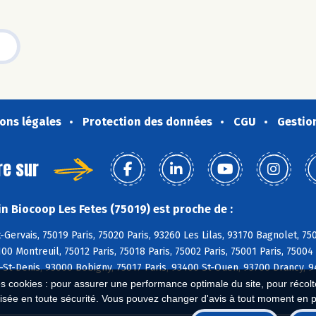
ons légales
Protection des données
CGU
Gestio
re sur
n Biocoop Les Fetes (75019) est proche de :
-Gervais, 75019 Paris, 75020 Paris, 93260 Les Lilas, 93170 Bagnolet, 750
100 Montreuil, 75012 Paris, 75018 Paris, 75002 Paris, 75001 Paris, 75004
-St-Denis, 93000 Bobigny, 75017 Paris, 93400 St-Ouen, 93700 Drancy, 
es cookies : pour assurer une performance optimale du site, pour récolter
isée en toute sécurité. Vous pouvez changer d'avis à tout moment en 