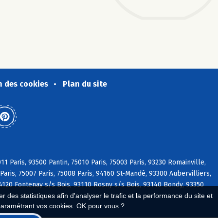
n des cookies
Plan du site
11 Paris, 93500 Pantin, 75010 Paris, 75003 Paris, 93230 Romainville,
 Paris, 75007 Paris, 75008 Paris, 94160 St-Mandé, 93300 Aubervilliers,
94120 Fontenay s/s Bois, 93110 Rosny s/s Bois, 93140 Bondy, 93350
 des statistiques afin d'analyser le trafic et la performance du site et
paramétrant vos cookies. OK pour vous ?