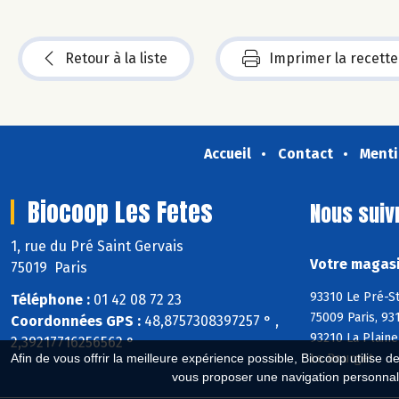
Retour à la liste
Imprimer la recette
Accueil
Contact
Menti
Biocoop Les Fetes
Nous suiv
1, rue du Pré Saint Gervais
Votre magasi
75019 Paris
93310 Le Pré-St
Téléphone :
01 42 08 72 23
75009 Paris, 93
Coordonnées GPS :
48,8757308397257 ° ,
93210 La Plaine
2,39217716256562 °
Le Bourget
Afin de vous offrir la meilleure expérience possible, Biocoop utilise d
vous proposer une navigation personnal