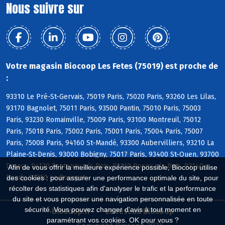
Nous suivre sur
Votre magasin Biocoop Les Fetes (75019) est proche de
:
93310 Le Pré-St-Gervais, 75019 Paris, 75020 Paris, 93260 Les Lilas,
93170 Bagnolet, 75011 Paris, 93500 Pantin, 75010 Paris, 75003
Paris, 93230 Romainville, 75009 Paris, 93100 Montreuil, 75012
Paris, 75018 Paris, 75002 Paris, 75001 Paris, 75004 Paris, 75007
Paris, 75008 Paris, 94160 St-Mandé, 93300 Aubervilliers, 93210 La
Plaine-St-Denis, 93000 Bobigny, 75017 Paris, 93400 St-Ouen, 93700
Drancy, 94120 Fontenay s/s Bois, 93110 Rosny s/s Bois, 93140
Afin de vous offrir la meilleure expérience possible, Biocoop utilise
Bondy, 93350 Le Bourget
des cookies : pour assurer une performance optimale du site, pour
récolter des statistiques afin d'analyser le trafic et la performance
du site et vous proposer une navigation personnalisée en toute
sécurité. Vous pouvez changer d'avis à tout moment en
Biocoop.fr
Le réseau Biocoop
paramétrant vos cookies. OK pour vous ?