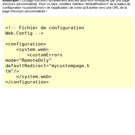
Remarques :
La page d'erreurs actuellement affichée peut être remplacée par une page
d'erreurs personnalisée. Pour ce faire, modifiez l'attribut "defaultRedirect" de la balise de
configuration <customErrors> de l'application, de sorte qu'il pointe vers une URL de la
page d'erreurs personnalisée !
<!-- Fichier de configuration 
Web.Config -->

<configuration>

    <system.web>

        <customErrors 
mode="RemoteOnly" 
defaultRedirect="mycustompage.h
tm"/>

    </system.web>

</configuration>