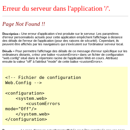
Erreur du serveur dans l'application '/'.
Page Not Found !!
Description :
Une erreur d'application s'est produite sur le serveur. Les paramètres
d'erreur personnalisés actuels pour cette application empêchent l'affichage à distance
des détails de l'erreur de l'application (pour des raisons de sécurité). Cependant, ils
peuvent être affichés par les navigateurs qui s'exécutent sur l'ordinateur serveur local.
Détails =
Pour permettre l'affichage des détails de ce message d'erreur spécifique sur les
ordinateurs distants, créez une balise <customErrors> dans un fichier de configuration
"web.config" situé dans le répertoire racine de l'application Web en cours. Attribuez
ensuite la valeur "off" à l'attribut "mode" de cette balise <customErrors>.
<!-- Fichier de configuration 
Web.Config -->

<configuration>

    <system.web>

        <customErrors 
mode="Off"/>

    </system.web>

</configuration>