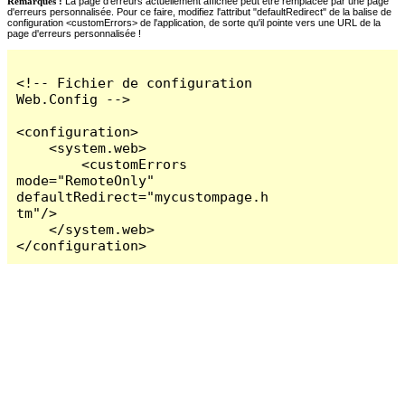
Remarques :
La page d'erreurs actuellement affichée peut être remplacée par une page
d'erreurs personnalisée. Pour ce faire, modifiez l'attribut "defaultRedirect" de la balise de
configuration <customErrors> de l'application, de sorte qu'il pointe vers une URL de la
page d'erreurs personnalisée !
<!-- Fichier de configuration 
Web.Config -->

<configuration>

    <system.web>

        <customErrors 
mode="RemoteOnly" 
defaultRedirect="mycustompage.h
tm"/>

    </system.web>

</configuration>