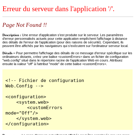
Erreur du serveur dans l'application '/'.
Page Not Found !!
Description :
Une erreur d'application s'est produite sur le serveur. Les paramètres
d'erreur personnalisés actuels pour cette application empêchent l'affichage à distance
des détails de l'erreur de l'application (pour des raisons de sécurité). Cependant, ils
peuvent être affichés par les navigateurs qui s'exécutent sur l'ordinateur serveur local.
Détails =
Pour permettre l'affichage des détails de ce message d'erreur spécifique sur les
ordinateurs distants, créez une balise <customErrors> dans un fichier de configuration
"web.config" situé dans le répertoire racine de l'application Web en cours. Attribuez
ensuite la valeur "off" à l'attribut "mode" de cette balise <customErrors>.
<!-- Fichier de configuration 
Web.Config -->

<configuration>

    <system.web>

        <customErrors 
mode="Off"/>

    </system.web>

</configuration>