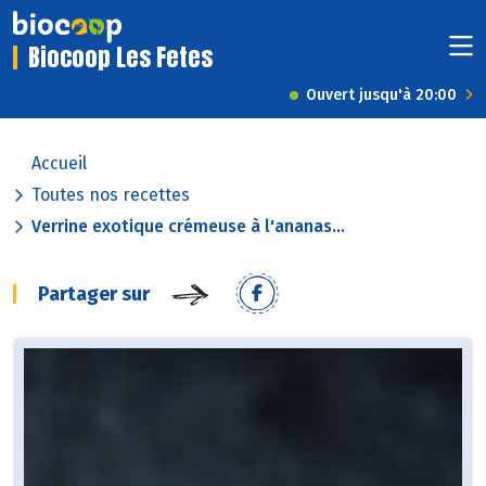
Biocoop Les Fetes
Ouvert jusqu'à 20:00
Accueil
Toutes nos recettes
Verrine exotique crémeuse à l'ananas...
Partager sur