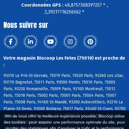
Coordonnées GPS :
48,8757308397257 ° ,
2,39217716256562 °
Nous suivre sur
Votre magasin Biocoop Les Fetes (75019) est proche de
:
93310 Le Pré-St-Gervais, 75019 Paris, 75020 Paris, 93260 Les Lilas,
93170 Bagnolet, 75011 Paris, 93500 Pantin, 75010 Paris, 75003
Paris, 93230 Romainville, 75009 Paris, 93100 Montreuil, 75012
Paris, 75018 Paris, 75002 Paris, 75001 Paris, 75004 Paris, 75007
Paris, 75008 Paris, 94160 St-Mandé, 93300 Aubervilliers, 93210 La
Plaine-St-Denis, 93000 Bobigny, 75017 Paris, 93400 St-Ouen, 93700
Drancy, 94120 Fontenay s/s Bois, 93110 Rosny s/s Bois, 93140
Afin de vous offrir la meilleure expérience possible, Biocoop utilise
Bondy, 93350 Le Bourget
des cookies : pour assurer une performance optimale du site, pour
récolter des statistiques afin d'analyser le trafic et la performance