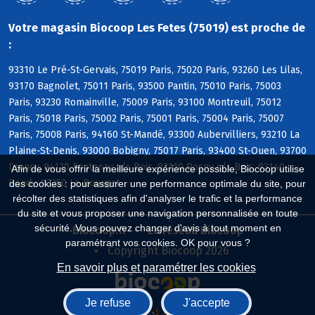
Votre magasin Biocoop Les Fetes (75019) est proche de
:
93310 Le Pré-St-Gervais, 75019 Paris, 75020 Paris, 93260 Les Lilas,
93170 Bagnolet, 75011 Paris, 93500 Pantin, 75010 Paris, 75003
Paris, 93230 Romainville, 75009 Paris, 93100 Montreuil, 75012
Paris, 75018 Paris, 75002 Paris, 75001 Paris, 75004 Paris, 75007
Paris, 75008 Paris, 94160 St-Mandé, 93300 Aubervilliers, 93210 La
Plaine-St-Denis, 93000 Bobigny, 75017 Paris, 93400 St-Ouen, 93700
Drancy, 94120 Fontenay s/s Bois, 93110 Rosny s/s Bois, 93140
Afin de vous offrir la meilleure expérience possible, Biocoop utilise
Bondy, 93350 Le Bourget
des cookies : pour assurer une performance optimale du site, pour
récolter des statistiques afin d'analyser le trafic et la performance
du site et vous proposer une navigation personnalisée en toute
sécurité. Vous pouvez changer d'avis à tout moment en
Biocoop.fr
Le réseau Biocoop
paramétrant vos cookies. OK pour vous ?
Copyright Biocoop 2026
En savoir plus et paramétrer les cookies
Je refuse
J'accepte