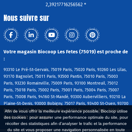
2,39217716256562 °
Nous suivre sur
Votre magasin Biocoop Les Fetes (75019) est proche de
:
93310 Le Pré-St-Gervais, 75019 Paris, 75020 Paris, 93260 Les Lilas,
93170 Bagnolet, 75011 Paris, 93500 Pantin, 75010 Paris, 75003
Paris, 93230 Romainville, 75009 Paris, 93100 Montreuil, 75012
Paris, 75018 Paris, 75002 Paris, 75001 Paris, 75004 Paris, 75007
Paris, 75008 Paris, 94160 St-Mandé, 93300 Aubervilliers, 93210 La
Plaine-St-Denis, 93000 Bobigny, 75017 Paris, 93400 St-Ouen, 93700
Drancy, 94120 Fontenay s/s Bois, 93110 Rosny s/s Bois, 93140
Afin de vous offrir la meilleure expérience possible, Biocoop utilise
Bondy, 93350 Le Bourget
des cookies : pour assurer une performance optimale du site, pour
récolter des statistiques afin d'analyser le trafic et la performance
du site et vous proposer une navigation personnalisée en toute