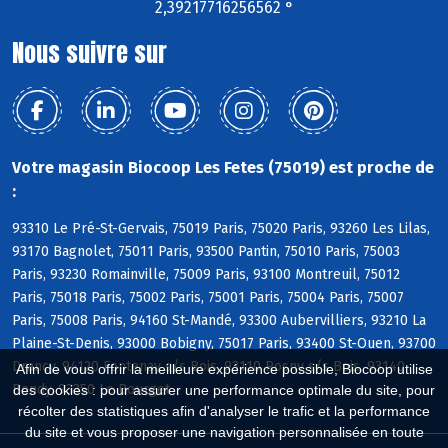
2,39217716256562 °
Nous suivre sur
Votre magasin Biocoop Les Fetes (75019) est proche de
:
93310 Le Pré-St-Gervais, 75019 Paris, 75020 Paris, 93260 Les Lilas,
93170 Bagnolet, 75011 Paris, 93500 Pantin, 75010 Paris, 75003
Paris, 93230 Romainville, 75009 Paris, 93100 Montreuil, 75012
Paris, 75018 Paris, 75002 Paris, 75001 Paris, 75004 Paris, 75007
Paris, 75008 Paris, 94160 St-Mandé, 93300 Aubervilliers, 93210 La
Plaine-St-Denis, 93000 Bobigny, 75017 Paris, 93400 St-Ouen, 93700
Drancy, 94120 Fontenay s/s Bois, 93110 Rosny s/s Bois, 93140
Afin de vous offrir la meilleure expérience possible, Biocoop utilise
Bondy, 93350 Le Bourget
des cookies : pour assurer une performance optimale du site, pour
récolter des statistiques afin d'analyser le trafic et la performance
du site et vous proposer une navigation personnalisée en toute