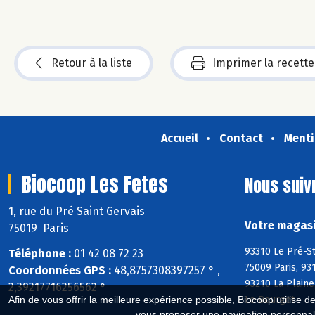
Retour à la liste
Imprimer la recette
Accueil
Contact
Menti
Biocoop Les Fetes
Nous suiv
1, rue du Pré Saint Gervais
Votre magasi
75019 Paris
93310 Le Pré-St
Téléphone :
01 42 08 72 23
75009 Paris, 93
Coordonnées GPS :
48,8757308397257 ° ,
93210 La Plaine
2,39217716256562 °
Le Bourget
Afin de vous offrir la meilleure expérience possible, Biocoop utilise d
vous proposer une navigation personnal