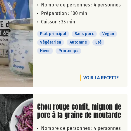
Nombre de personnes :
4 personnes
Préparation : 100 min
Cuisson : 35 min
Plat principal
Sans porc
Vegan
Végétarien
Automne
Eté
Hiver
Printemps
VOIR LA RECETTE
Lire la suite de la recette
Chou rouge confit, mignon de
porc à la graine de moutarde
Nombre de personnes :
4 personnes