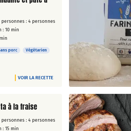
 personnes :
4 personnes
 : 10 min
 min
Sans porc
Végétarien
VOIR LA RECETTE
ite de la recette
ta à la fraise
 personnes :
4 personnes
 : 15 min