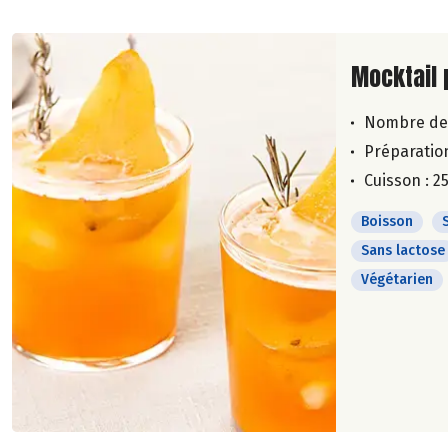
Lire la su
Mocktail
Nombre de
Préparation
Cuisson : 2
Boisson
Sans lactose
Végétarien