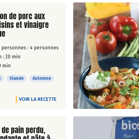
ite de la recette
non de porc aux
isins et vinaigre
ue
 personnes :
4 personnes
 : 20 min
0 min
l
Viande
Automne
VOIR LA RECETTE
ite de la recette
de pain perdu,
ndante et pâte à