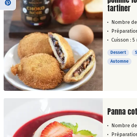
tartiner
Nombre de
Préparation
Cuisson : 5
Dessert
Automne
Lire la su
Panna cot
Nombre de
Préparation