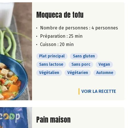
Lire la suite de la recette
Moqueca de tofu
Nombre de personnes :
4 personnes
Préparation : 25 min
Cuisson : 20 min
Plat principal
Sans gluten
Sans lactose
Sans porc
Vegan
Végétalien
Végétarien
Automne
VOIR LA RECETTE
Lire la suite de la recette
Pain maison