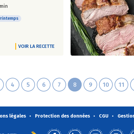
 min
Printemps
VOIR LA RECETTE
4
5
6
7
8
9
10
11
ons légales
Protection des données
CGU
Gestio