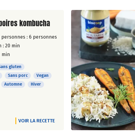
ite de la recette
 poires kombucha
 personnes :
6 personnes
 : 20 min
5 min
Sans gluten
Sans porc
Vegan
Automne
Hiver
VOIR LA RECETTE